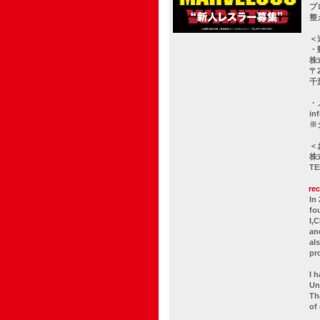
プ
整
＜
・
株
〒2
千
・
in
※
＜
株
TE
re
In
fo
I,
an
al
pr
I 
Un
Th
of