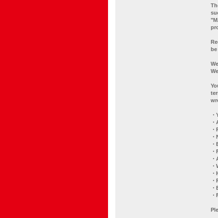
Th
su
"M
pr
Re
be 
We
We
Yo
te
wr
・Y
・A
・P
・
・E
・F
・
・W
・H
・R
・B
・F
Pl