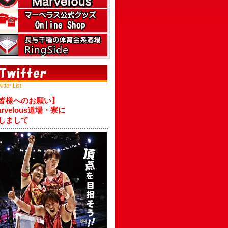
itter List
皆様へのお願い】
arvelous道場・寮に
しまして