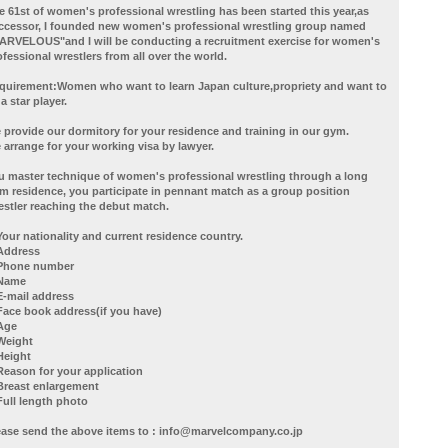
e 61st of women's professional wrestling has been started this year,as
ccessor, I founded new women's professional wrestling group named
ARVELOUS"and I will be conducting a recruitment exercise for women's
ofessional wrestlers from all over the world.
quirement:Women who want to learn Japan culture,propriety and want to
a star player.
 provide our dormitory for your residence and training in our gym.
 arrange for your working visa by lawyer.
u master technique of women's professional wrestling through a long
rm residence, you participate in pennant match as a group position
estler reaching the debut match.
our nationality and current residence country.
ddress
hone number
Name
-mail address
ace book address(if you have)
Age
eight
eight
eason for your application
reast enlargement
ull length photo
ease send the above items to : info@marvelcompany.co.jp