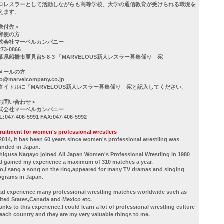
ロレスラーとして活動しながらも高等学校、大学の通信教育が受けられる環境を
えます。
送付先＞
郵便の方
式会社マーベルカンパニー
73-0866
葉県船橋市夏見台5-8-3 「MARVELOUS新人レスラー募集係り」宛
メールの方
fo@marvelcompany.co.jp
タイトルに「MARVELOUS新人レスラー募集係り」宛と記入してください。
お問い合わせ＞
式会社マーベルカンパニー
L:047-406-5991 FAX:047-406-5992
cruitment for women's professional wrestlers
 2014, it has been 60 years since women's professional wrestling was
unded in Japan.
Chigusa Nagayo joined All Japan Women's Professional Wrestling in 1980
d gained my experience a maximum of 310 matches a year.
so,I sang a song on the ring,appeared for many TV dramas and singing
ograms in Japan.
had experience many professional wrestling matches worldwide such as
ited States,Canada and Mexico etc.
anks to this experience,I could learn a lot of professional wrestling culture
 each country and they are my very valuable things to me.