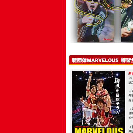
新
2
設
＜
年
身
＜
履
全
＜
寮