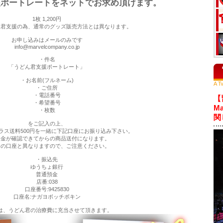
援ポートレートをネットでお求め頂けます。
1枚 1,200円
ん君支援の為、通常のグッズ販売方法とは異なります。
お申し込みはメールのみです
info@marvelcompany.co.jp
・件名
「うどん君支援ポートレート」
・お名前(フルネーム)
A Tw
・ご住所
・電話番号
【
・希望番号
M
・枚数
関
をご記入の上、
ラス送料500円を一緒に下記口座にお振り込み下さい。
入金が確認できてからの商品送付になります。
常の口座と異なりますので、ご注意ください。
・振込先
ゆうちょ銀行
普通預金
店番:038
口座番号:9425830
口座名:ナガヨボッチボキン
は、うどん君の治療費に充当させて頂きます。