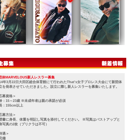
団体MARVELOUS新人レスラー募集
014年3月22日大田区総合体育館にて行われたThat's女子プロレス大会にて新団体
立を発表させていただきました。設立に際し新人レスラーを募集いたします。
応募資格＞
齢：15～23歳 ※未成年者は親の承諾が必須
長：155cm以上
応募方法＞
歴書に身長、体重を明記し写真を添付してください。 ※写真はバストアップと
身写真の2枚（プリクラは不可）
待遇＞
完備