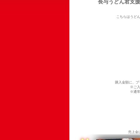
長与うどん君支
こちらはうど
購入金額に、プ
※ご
※通
売上金